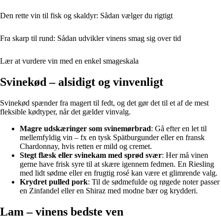
Den rette vin til fisk og skaldyr: Sådan vælger du rigtigt
Fra skarp til rund: Sådan udvikler vinens smag sig over tid
Lær at vurdere vin med en enkel smageskala
Svinekød – alsidigt og vinvenligt
Svinekød spænder fra magert til fedt, og det gør det til et af de mest
fleksible kødtyper, når det gælder vinvalg.
Magre udskæringer som svinemørbrad
: Gå efter en let til
mellemfyldig vin – fx en tysk Spätburgunder eller en fransk
Chardonnay, hvis retten er mild og cremet.
Stegt flæsk eller svinekam med sprød svær
: Her må vinen
gerne have frisk syre til at skære igennem fedmen. En Riesling
med lidt sødme eller en frugtig rosé kan være et glimrende valg.
Krydret pulled pork
: Til de sødmefulde og røgede noter passer
en Zinfandel eller en Shiraz med modne bær og krydderi.
Lam – vinens bedste ven