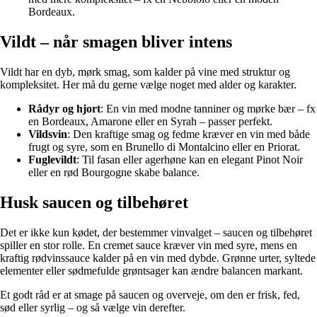
Bordeaux.
Vildt – når smagen bliver intens
Vildt har en dyb, mørk smag, som kalder på vine med struktur og
kompleksitet. Her må du gerne vælge noget med alder og karakter.
Rådyr og hjort
: En vin med modne tanniner og mørke bær – fx
en Bordeaux, Amarone eller en Syrah – passer perfekt.
Vildsvin
: Den kraftige smag og fedme kræver en vin med både
frugt og syre, som en Brunello di Montalcino eller en Priorat.
Fuglevildt
: Til fasan eller agerhøne kan en elegant Pinot Noir
eller en rød Bourgogne skabe balance.
Husk saucen og tilbehøret
Det er ikke kun kødet, der bestemmer vinvalget – saucen og tilbehøret
spiller en stor rolle. En cremet sauce kræver vin med syre, mens en
kraftig rødvinssauce kalder på en vin med dybde. Grønne urter, syltede
elementer eller sødmefulde grøntsager kan ændre balancen markant.
Et godt råd er at smage på saucen og overveje, om den er frisk, fed,
sød eller syrlig – og så vælge vin derefter.