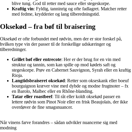
blive tung. God til retter med sauce eller stegeskorpe.
Kraftig vin
: Fyldig, tanninrig og ofte fadlagret. Matcher retter
med fedme, krydderier og lang tilberedningstid.
Oksekød – fra bøf til braisering
Oksekød er ofte forbundet med rødvin, men der er stor forskel på,
hvilken type vin der passer til de forskellige udskæringer og
tilberedninger.
Grillet bøf eller entrecote
: Her er der brug for en vin med
struktur og tannin, som kan spille op mod kødets saft og
stegeskorpe. Prøv en Cabernet Sauvignon, Syrah eller en kraftig
Rioja.
Langtidsbraiseret oksekød
: Retter som okseskank eller boeuf
bourguignon kræver vine med dybde og modne frugtnoter – fx
en Barolo, Malbec eller en Rhône-blanding.
Tatar eller roastbeef
: Til råt eller koldt oksekød passer en
lettere rødvin som Pinot Noir eller en frisk Beaujolais, der ikke
overdøver de fine smagsnuancer.
Når vinens farve forandres – sådan udvikler nuancerne sig med
modning