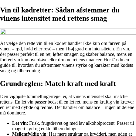
Vin til kødretter: Sådan afstemmer du
vinens intensitet med rettens smag
At vælge den rette vin til en kødret handler ikke kun om farven på
vinen – rød, hvid eller rosé – men i høj grad om intensiteten. En vin,
der passer perfekt til en ret, løfter smagen og skaber balance, mens en
forkert vin kan overdøve eller drukne rettens nuancer. Her får du en
guide til, hvordan du afstemmer vinens styrke og karakter med kødets
smag og tilberedning.
Grundreglen: Match kraft med kraft
Den vigtigste tommelfingerregel er, at vinens intensitet skal matche
rettens. En let vin passer bedst til en let ret, mens en kraftig vin kræver
en ret med dybde og fedme. Det handler om balance – ingen af delene
må dominere.
Let vin
: Frisk, frugtdrevet og med lav alkoholprocent. Passer til
magert kød og enkle tilberedninger.
Mellemfyldig vin
: Har mere struktur og krydderi, men uden at