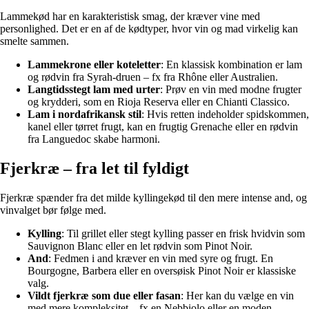
Lammekød har en karakteristisk smag, der kræver vine med
personlighed. Det er en af de kødtyper, hvor vin og mad virkelig kan
smelte sammen.
Lammekrone eller koteletter
: En klassisk kombination er lam
og rødvin fra Syrah-druen – fx fra Rhône eller Australien.
Langtidsstegt lam med urter
: Prøv en vin med modne frugter
og krydderi, som en Rioja Reserva eller en Chianti Classico.
Lam i nordafrikansk stil
: Hvis retten indeholder spidskommen,
kanel eller tørret frugt, kan en frugtig Grenache eller en rødvin
fra Languedoc skabe harmoni.
Fjerkræ – fra let til fyldigt
Fjerkræ spænder fra det milde kyllingekød til den mere intense and, og
vinvalget bør følge med.
Kylling
: Til grillet eller stegt kylling passer en frisk hvidvin som
Sauvignon Blanc eller en let rødvin som Pinot Noir.
And
: Fedmen i and kræver en vin med syre og frugt. En
Bourgogne, Barbera eller en oversøisk Pinot Noir er klassiske
valg.
Vildt fjerkræ som due eller fasan
: Her kan du vælge en vin
med mere kompleksitet – fx en Nebbiolo eller en moden