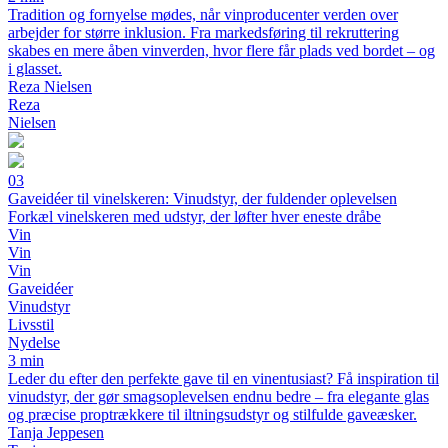
Tradition og fornyelse mødes, når vinproducenter verden over
arbejder for større inklusion. Fra markedsføring til rekruttering
skabes en mere åben vinverden, hvor flere får plads ved bordet – og
i glasset.
Reza Nielsen
Reza
Nielsen
03
Gaveidéer til vinelskeren: Vinudstyr, der fuldender oplevelsen
Forkæl vinelskeren med udstyr, der løfter hver eneste dråbe
Vin
Vin
Vin
Gaveidéer
Vinudstyr
Livsstil
Nydelse
3 min
Leder du efter den perfekte gave til en vinentusiast? Få inspiration til
vinudstyr, der gør smagsoplevelsen endnu bedre – fra elegante glas
og præcise proptrækkere til iltningsudstyr og stilfulde gaveæsker.
Tanja Jeppesen