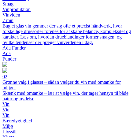
Smag
Vinproduktion
Vinviden
7 min
Bag et glas vin gemmer der sig ofte et præcist håndværk, hvor
forskellige druesorter forenes for at skabe balance, kompleksitet og
karakter. Læs om, hvordan drueblandinger former smagen, og
hvilke tendenser der præger vinverdenen i dag.
Ada Funder
Ada
Funder
02
Grønne valg i glasset – sådan vælger du vin med omtanke for
miljøet
Skænk med omtanke – lær at vælge vin, der tager hensyn til både
natur og nydelse
Vin
Vin
Vin
Bæredygtighed
Miljø
Livsstil