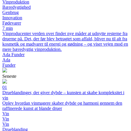
Vinproduktion
Bæredygtighed
Genbrug
Innovation
Fødevarer
7 min
Vinproducenter verden over finder nye måder at udnytte resterne fra
druerne på. Det, der før blev betragtet som affald, bliver nu til alt fra
kosmetik og madvarer til energi og gødning – og viser vejen mod en
mere bæredygtig vinproduktion.
Ada Funder
Ada
Funder
Seneste
01
Drueblandinger, der giver dybde – kunsten at skabe kompleksitet i
vin
Oplev hvordan vinmagere skaber dybde og harmoni gennem den
raffinerede kunst at blande druer
Vin
Vin
Vin
Drueblanding