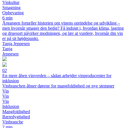
Vinkultur
Smagning
Opbevaring
6 min
Årgangen fortæller historien om vinens oprindelse og udvikling –
men hvornår smager den bedst? Få indsigt i, hvordan klima, lagring
og druesort påvirker modningen, og lær at vurdere, hvornår din vin
er på sit højdepunkt.
Tanja Jeppesen
Tanja
Jeppesen
02
En mere åben vinverden – sådan arbejder vinproducenter for
inklusion
Vinbranchen åbner dørene for mangfoldighed og nye stemmer
Vin
Vin
Vin
Inklusion
Mangfoldighed
Bæredygtighed
Vinbranche
2 min