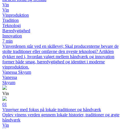
Vin
Vin
Vinproduktion
Tradition
Teknologi
Bæredygtighed
Innovation
7 min
Vinverdenen står ved en skillevej: Skal producenterne bevare de
stolte traditioner eller omfavne den nyeste teknologi? Artiklen
dykker ned i, hvordan valget mellem håndværk og innovation
former både smag, bæredygtighed og identitet i moderne
vinproduktion.
Vanessa Skyum
Vanessa
Skyum
Vin
01
Vinrejser med fokus på lokale traditioner og håndværk
Oplev vinens verden gennem lokale historier, traditioner og ægte
håndværk
Vin