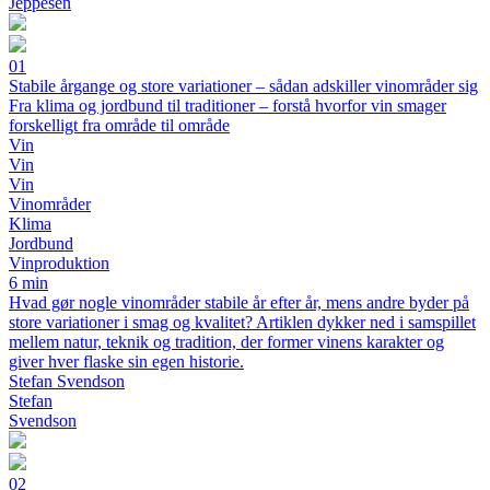
Jeppesen
01
Stabile årgange og store variationer – sådan adskiller vinområder sig
Fra klima og jordbund til traditioner – forstå hvorfor vin smager
forskelligt fra område til område
Vin
Vin
Vin
Vinområder
Klima
Jordbund
Vinproduktion
6 min
Hvad gør nogle vinområder stabile år efter år, mens andre byder på
store variationer i smag og kvalitet? Artiklen dykker ned i samspillet
mellem natur, teknik og tradition, der former vinens karakter og
giver hver flaske sin egen historie.
Stefan Svendson
Stefan
Svendson
02