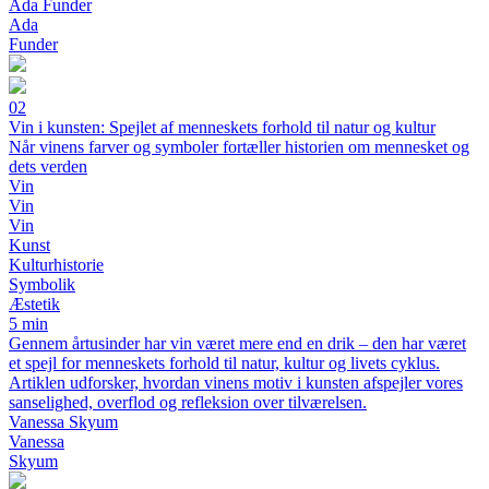
Ada Funder
Ada
Funder
02
Vin i kunsten: Spejlet af menneskets forhold til natur og kultur
Når vinens farver og symboler fortæller historien om mennesket og
dets verden
Vin
Vin
Vin
Kunst
Kulturhistorie
Symbolik
Æstetik
5 min
Gennem årtusinder har vin været mere end en drik – den har været
et spejl for menneskets forhold til natur, kultur og livets cyklus.
Artiklen udforsker, hvordan vinens motiv i kunsten afspejler vores
sanselighed, overflod og refleksion over tilværelsen.
Vanessa Skyum
Vanessa
Skyum