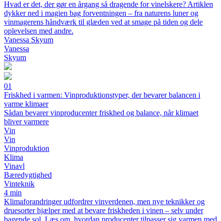
Hvad er det, der gør en årgang så dragende for vinelskere? Artiklen
dykker ned i magien bag forventningen – fra naturens luner og
vinmagerens håndværk til glæden ved at smage på tiden og dele
oplevelsen med andre.
Vanessa Skyum
Vanessa
Skyum
01
Friskhed i varmen: Vinproduktionstyper, der bevarer balancen i
varme klimaer
Sådan bevarer vinproducenter friskhed og balance, når klimaet
bliver varmere
Vin
Vin
Vinproduktion
Klima
Vinavl
Bæredygtighed
Vinteknik
4 min
Klimaforandringer udfordrer vinverdenen, men nye teknikker og
druesorter hjælper med at bevare friskheden i vinen – selv under
bagende sol. Læs om, hvordan producenter tilpasser sig varmen med