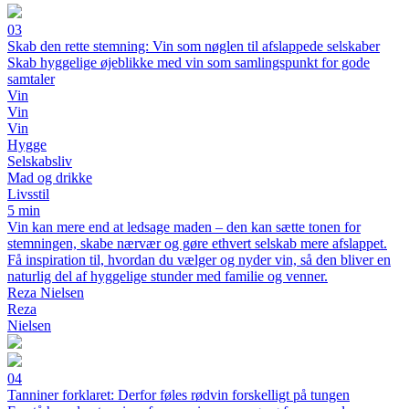
03
Skab den rette stemning: Vin som nøglen til afslappede selskaber
Skab hyggelige øjeblikke med vin som samlingspunkt for gode
samtaler
Vin
Vin
Vin
Hygge
Selskabsliv
Mad og drikke
Livsstil
5 min
Vin kan mere end at ledsage maden – den kan sætte tonen for
stemningen, skabe nærvær og gøre ethvert selskab mere afslappet.
Få inspiration til, hvordan du vælger og nyder vin, så den bliver en
naturlig del af hyggelige stunder med familie og venner.
Reza Nielsen
Reza
Nielsen
04
Tanniner forklaret: Derfor føles rødvin forskelligt på tungen