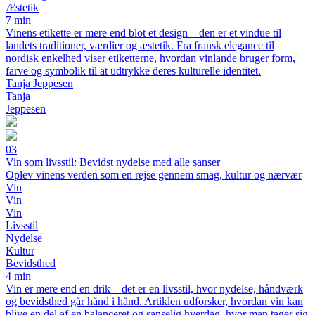
Æstetik
7 min
Vinens etikette er mere end blot et design – den er et vindue til
landets traditioner, værdier og æstetik. Fra fransk elegance til
nordisk enkelhed viser etiketterne, hvordan vinlande bruger form,
farve og symbolik til at udtrykke deres kulturelle identitet.
Tanja Jeppesen
Tanja
Jeppesen
03
Vin som livsstil: Bevidst nydelse med alle sanser
Oplev vinens verden som en rejse gennem smag, kultur og nærvær
Vin
Vin
Vin
Livsstil
Nydelse
Kultur
Bevidsthed
4 min
Vin er mere end en drik – det er en livsstil, hvor nydelse, håndværk
og bevidsthed går hånd i hånd. Artiklen udforsker, hvordan vin kan
blive en del af en balanceret og sanselig hverdag, hvor man tager sig