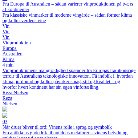
Fra Europa til Australien – sådan varierer vinproduktionen på tværs
af kontinenter
Fra klassiske vinmarker til moderne vingårde – sådan former klima
og kultur verdens vine
Vin
Vin
Vin
Vinproduktion
Europa
Australien
Klima
4 min
Vinproduktionens mangfoldighed spænder fra Europas traditionsrige
terroir til Australiens teknologiske innovation. Få indblik i, hvordan
klima, jordbund og kultur påvirker smag, stil og kvalitet – og
hvorfor hvert kontinent har sin egen vinfortælling.
Reza Nielsen
Reza
Nielsen
03
Når druer bliver til ord: Vinens rolle i sprog og symbolik
Fra antikkens gudedrik til nutidens metaforer – vinens betydning