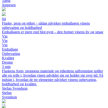
Tanja
Jeppesen
04
Flaske, prop og etiket – sådan påvirker emballagen vinens
opbevaring og holdbarhed
Emballagen er mere end blot pynt – den former vinens liv og smag
Vin
Vin
Vin
Emballage
Opbevaring
Kvalitet
Design
3 min
Flaskens form, proppens materiale og etikettens udformning spiller
alle en rolle i, hvordan vinen udvikler sig og holder sig over tid. Få
indsigt i, hvordan de tre elementer påvirker vinens opbevaring,
holdbarhed og kvalitet.
Stefan Svendson
Stefan
Svendson