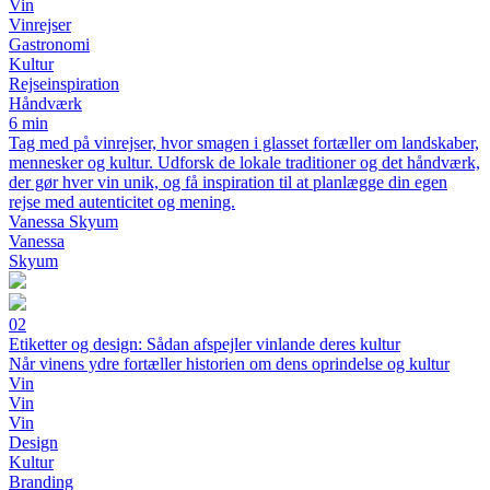
Vin
Vinrejser
Gastronomi
Kultur
Rejseinspiration
Håndværk
6 min
Tag med på vinrejser, hvor smagen i glasset fortæller om landskaber,
mennesker og kultur. Udforsk de lokale traditioner og det håndværk,
der gør hver vin unik, og få inspiration til at planlægge din egen
rejse med autenticitet og mening.
Vanessa Skyum
Vanessa
Skyum
02
Etiketter og design: Sådan afspejler vinlande deres kultur
Når vinens ydre fortæller historien om dens oprindelse og kultur
Vin
Vin
Vin
Design
Kultur
Branding