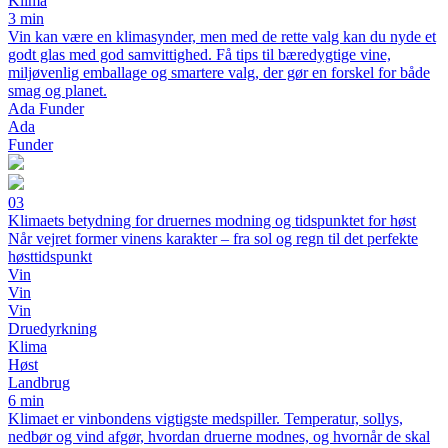
Klima
3 min
Vin kan være en klimasynder, men med de rette valg kan du nyde et
godt glas med god samvittighed. Få tips til bæredygtige vine,
miljøvenlig emballage og smartere valg, der gør en forskel for både
smag og planet.
Ada Funder
Ada
Funder
03
Klimaets betydning for druernes modning og tidspunktet for høst
Når vejret former vinens karakter – fra sol og regn til det perfekte
høsttidspunkt
Vin
Vin
Vin
Druedyrkning
Klima
Høst
Landbrug
6 min
Klimaet er vinbondens vigtigste medspiller. Temperatur, sollys,
nedbør og vind afgør, hvordan druerne modnes, og hvornår de skal