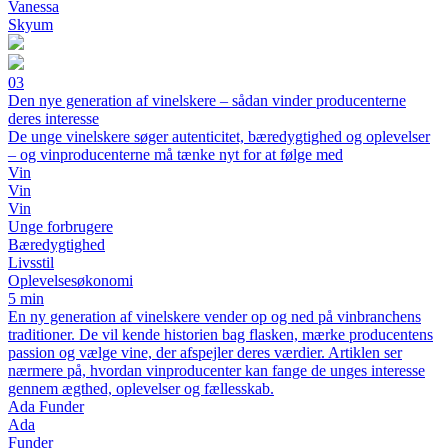
Vanessa
Skyum
03
Den nye generation af vinelskere – sådan vinder producenterne
deres interesse
De unge vinelskere søger autenticitet, bæredygtighed og oplevelser
– og vinproducenterne må tænke nyt for at følge med
Vin
Vin
Vin
Unge forbrugere
Bæredygtighed
Livsstil
Oplevelsesøkonomi
5 min
En ny generation af vinelskere vender op og ned på vinbranchens
traditioner. De vil kende historien bag flasken, mærke producentens
passion og vælge vine, der afspejler deres værdier. Artiklen ser
nærmere på, hvordan vinproducenter kan fange de unges interesse
gennem ægthed, oplevelser og fællesskab.
Ada Funder
Ada
Funder