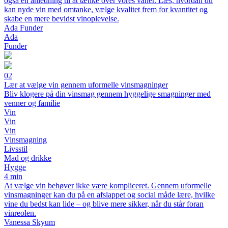
også en anledning til at tænke over vores vaner. Læs, hvordan du
kan nyde vin med omtanke, vælge kvalitet frem for kvantitet og
skabe en mere bevidst vinoplevelse.
Ada Funder
Ada
Funder
02
Lær at vælge vin gennem uformelle vinsmagninger
Bliv klogere på din vinsmag gennem hyggelige smagninger med
venner og familie
Vin
Vin
Vin
Vinsmagning
Livsstil
Mad og drikke
Hygge
4 min
At vælge vin behøver ikke være kompliceret. Gennem uformelle
vinsmagninger kan du på en afslappet og social måde lære, hvilke
vine du bedst kan lide – og blive mere sikker, når du står foran
vinreolen.
Vanessa Skyum