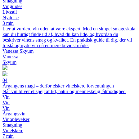
Smagning
Vinguides
Livsstil
Nydelse
3 min
Lær at vurdere vin uden at være ekspert. Med en simpel smageskala
kan du hurtigt finde ud af, hvad du kan lide, og hvordan du
beskriver vinens smag og kvalitet. En praktisk guide til dig, der vil
forstå og nyde vin på en mere bevidst måde.
Vanessa Skyum
Vanessa
Skyum
04
Årgangens magi – derfor elsker vinelskere forventningen
Når vin bliver et spejl af tid, natur og menneskelig tålmodighed
Vin
Vin
Vin
Årgangsvin
Vinoplevelser
Smagning
Vinelskere
7 min