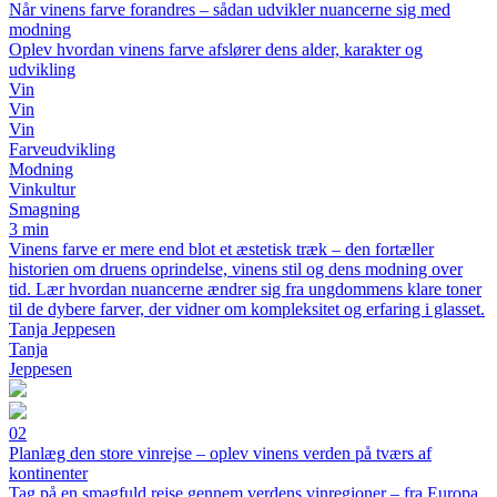
Når vinens farve forandres – sådan udvikler nuancerne sig med
modning
Oplev hvordan vinens farve afslører dens alder, karakter og
udvikling
Vin
Vin
Vin
Farveudvikling
Modning
Vinkultur
Smagning
3 min
Vinens farve er mere end blot et æstetisk træk – den fortæller
historien om druens oprindelse, vinens stil og dens modning over
tid. Lær hvordan nuancerne ændrer sig fra ungdommens klare toner
til de dybere farver, der vidner om kompleksitet og erfaring i glasset.
Tanja Jeppesen
Tanja
Jeppesen
02
Planlæg den store vinrejse – oplev vinens verden på tværs af
kontinenter
Tag på en smagfuld rejse gennem verdens vinregioner – fra Europa