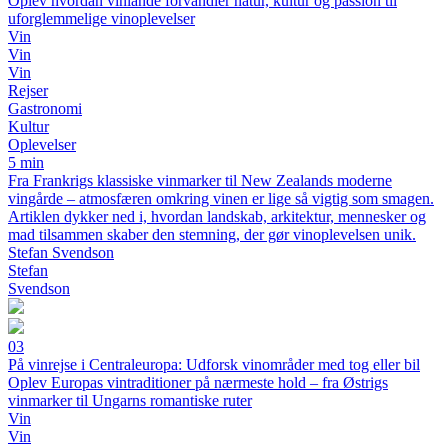
Oplev hvordan vinlande forvandler natur, kultur og passion til
uforglemmelige vinoplevelser
Vin
Vin
Vin
Rejser
Gastronomi
Kultur
Oplevelser
5 min
Fra Frankrigs klassiske vinmarker til New Zealands moderne
vingårde – atmosfæren omkring vinen er lige så vigtig som smagen.
Artiklen dykker ned i, hvordan landskab, arkitektur, mennesker og
mad tilsammen skaber den stemning, der gør vinoplevelsen unik.
Stefan Svendson
Stefan
Svendson
03
På vinrejse i Centraleuropa: Udforsk vinområder med tog eller bil
Oplev Europas vintraditioner på nærmeste hold – fra Østrigs
vinmarker til Ungarns romantiske ruter
Vin
Vin