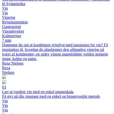
til Sydamerika
Vin
Vin
Vinrejse
Rejseinspiration
Gastronomi
Vinoplevelser
Kulturrejser
7 min
Drømmer du om at kombinere rejselyst med passionen for vin? Få
inspiration til, hvordan du planlægger den ultimative vinrejse på
tværs af kontinenter, og oplev vinens mangfoldige verden gennem
smag, kultur og natur.
Reza Nielsen
Reza
Nielsen
03
Lær at vurdere vin med en enkel smageskala
Få styr på din vinsmag med en enkel og brugervenlig metode
Vin
Vin
Vin