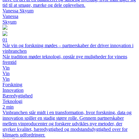
tid til at smage, mærke og dele oplevelsen.
Vanessa Skyum
Vanessa
Skyum
01
Når vin og forskning mødes – partnerskaber der driver innovation i
vinbranchen
Når tradition møder teknologi, opstår nye muligheder for vinens
fremtid
Vin
Vin
Vin
Forskning
Innovation
Bæredygtighed
Teknologi
2 min
Vinbranchen står midt i en transformation, hvor forskning, data og
innovation spiller en stadig større rolle. Gennem partnerskaber
mellem vinproducenter og forskere udvikles nye metoder, der
styrker kvalitet, bæredygtighed og modstandsdygtighed over for
klimaets udfordringer.