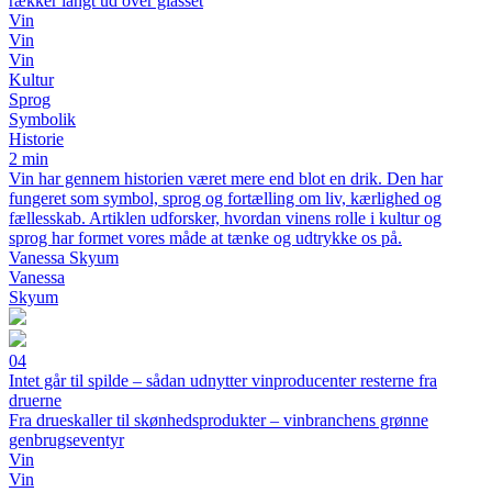
rækker langt ud over glasset
Vin
Vin
Vin
Kultur
Sprog
Symbolik
Historie
2 min
Vin har gennem historien været mere end blot en drik. Den har
fungeret som symbol, sprog og fortælling om liv, kærlighed og
fællesskab. Artiklen udforsker, hvordan vinens rolle i kultur og
sprog har formet vores måde at tænke og udtrykke os på.
Vanessa Skyum
Vanessa
Skyum
04
Intet går til spilde – sådan udnytter vinproducenter resterne fra
druerne
Fra drueskaller til skønhedsprodukter – vinbranchens grønne
genbrugseventyr
Vin
Vin