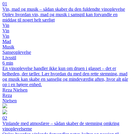
01
Vin, mad og musik – sådan skaber du den fuldendte vinoplevelse
Oplev hvordan vin, mad og musik i samspil kan forvandle en
middag til noget helt særligt
Vin
Vin
Vin
Mad
Musik
Sanseoplevelse
Livsstil
6 min
En vinoplevelse handler ikke kun om druen i glasset – det er
helheden, der tæller. Lær hvordan du med den rette stemning, mad
og musik kan skabe en sanselig og mindeværdig aften, hvor alt går
op i en højere enhed.
Reza Nielsen
Reza
Nielsen
02
Vinlande med atmosfære – sådan skaber de stemning omkring
vinoplevelserne