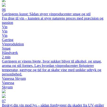
06
Gæringens kunst: Sådan styrer vinproducenter smag og stil
Fra drue til vin – kunsten at styre naturens proces med præcision og
passion
Vin
Vin
Vin
Gæring
Vinproduktion
Smag
Håndværk
2 min
Gæringen er vinens hjerte, hvor sukker bliver til alkohol, og smag,
aroma og stil formes. Læs hvordan vinproducenter finjusterer
temperatur, gærtype og tid for at skabe vine med unikke udtryk og
personlighed.
Vanessa Skyum
Vanessa
Skyum
07
Beskyt din vin mod lys – sådan forebygger du skader fra UV-stråler