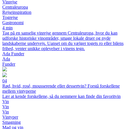
Vinrejse
Centraleuropa
Rejseinspiration
Togrejse
Gastronomi
4 min
Tag på en sanselig vinrejse gennem Centraleuropa, hvor du kan
udforske historiske vinområder, smage lokale druer og nyde
landskaberne undervejs. Uanset om du vælger togets ro eller bilens
frihed, venter unikke oplevelser i vinens tegn.
Ada Funder
Ada
Funder
04
Rød, hvid, rosé, mousserende eller dessertvin? Forstå forskellene
mellem vintyperne
Lær at kende forskellene, så du nemmere kan finde din favoritvin
Vin
Vin
Vin
Vintyper
Smagning
Mad og vin