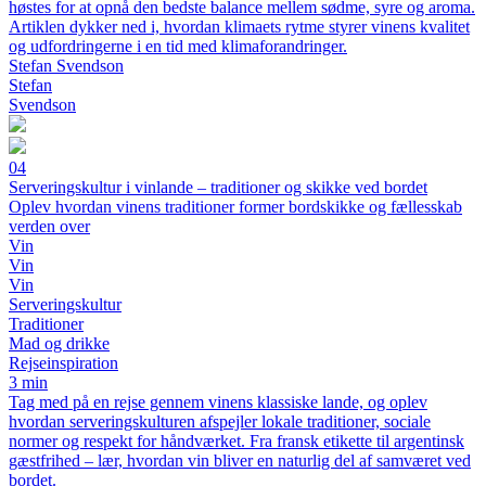
høstes for at opnå den bedste balance mellem sødme, syre og aroma.
Artiklen dykker ned i, hvordan klimaets rytme styrer vinens kvalitet
og udfordringerne i en tid med klimaforandringer.
Stefan Svendson
Stefan
Svendson
04
Serveringskultur i vinlande – traditioner og skikke ved bordet
Oplev hvordan vinens traditioner former bordskikke og fællesskab
verden over
Vin
Vin
Vin
Serveringskultur
Traditioner
Mad og drikke
Rejseinspiration
3 min
Tag med på en rejse gennem vinens klassiske lande, og oplev
hvordan serveringskulturen afspejler lokale traditioner, sociale
normer og respekt for håndværket. Fra fransk etikette til argentinsk
gæstfrihed – lær, hvordan vin bliver en naturlig del af samværet ved
bordet.