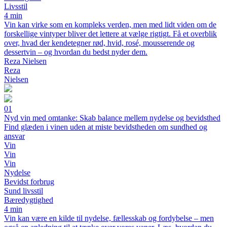
Livsstil
4 min
Vin kan virke som en kompleks verden, men med lidt viden om de
forskellige vintyper bliver det lettere at vælge rigtigt. Få et overblik
over, hvad der kendetegner rød, hvid, rosé, mousserende og
dessertvin – og hvordan du bedst nyder dem.
Reza Nielsen
Reza
Nielsen
01
Nyd vin med omtanke: Skab balance mellem nydelse og bevidsthed
Find glæden i vinen uden at miste bevidstheden om sundhed og
ansvar
Vin
Vin
Vin
Nydelse
Bevidst forbrug
Sund livsstil
Bæredygtighed
4 min
Vin kan være en kilde til nydelse, fællesskab og fordybelse – men