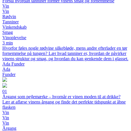
Forstå hvordan tanniner former vinens smag og fornemmelse
Vin
Vin
Rødvin
Tanniner
Vinkendskab
Smag
Vinoplevelse
3 min
Hvorfor føles nogle rødvine silkebløde, mens andre efterlader en tør
fornemmelse på tungen? Lær hvad tanniner er, hvordan de påvirker
vinens struktur og smag, og hvordan du kan genkende dem i glasset.
Ada Funder
Ada
Funder
01
Årgang som pejlemærke – hvornår er vinen moden til at drikke?
Lær at aflæse vinens årgang og finde det perfekte tidspunkt at åbne
flasken
Vin
Vin
Vin
Årgang