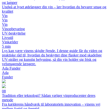
og lamper
Undgå at lyset ødelægger din vin – lær hvordan du bevarer smag og
kvalitet
Vin
Vin
Vin
Vinopbevaring
UV-beskyttelse
Livsstil
Vinkælder
5 min
Lys kan være vinens skjulte fjende. I denne guide får du viden og
praktiske råd til, hvordan du beskytter dine flasker mod skadelige
UV-stråler og kunstig belysning, så din vin holder sig frisk og
velsmagende længere.
Ada Funder
Ada
Funder
08
Tradition eller teknologi? Sådan vælger vinproducenter deres
metode
Fra kælderens håndværk til laboratoriets innovation – vinens vej
mellem fortid og fremtid