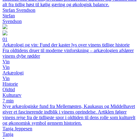
alt fra tidlig høst til kølig gæring og økologisk balance.
Stefan Svendson
Stefan
Svendson
01
Arkæologi og vin: Fund der kaster lys over vinens tidlige historie
Fra oldtidens druer til moderne vinforskning – arkæologien afslører
vinens dybe rødder
Vin
Vin
Arkæologi
Vin
Historie
Oldtid
Kulturarv
7 min
Nye arkæologiske fund fra Mellemøsten, Kaukasus og Middelhavet
giver et fascinerende indblik i vinens oprindelse. Artiklen følger
vinens rejse fra de tidligste spor i oldtiden til dens rolle som kulturelt
og økonomisk symbol gennem historien.
Tanja Jeppesen
Tanja