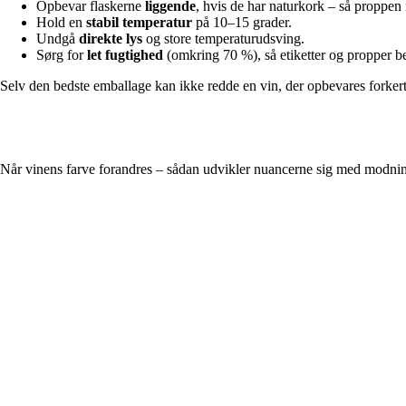
Opbevar flaskerne
liggende
, hvis de har naturkork – så proppen 
Hold en
stabil temperatur
på 10–15 grader.
Undgå
direkte lys
og store temperaturudsving.
Sørg for
let fugtighed
(omkring 70 %), så etiketter og propper be
Selv den bedste emballage kan ikke redde en vin, der opbevares forker
Når vinens farve forandres – sådan udvikler nuancerne sig med modni