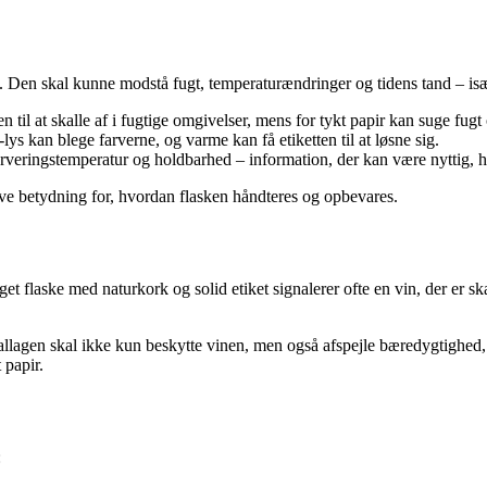
le. Den skal kunne modstå fugt, temperaturændringer og tidens tand – isæ
en til at skalle af i fugtige omgivelser, mens for tykt papir kan suge fugt
s kan blege farverne, og varme kan få etiketten til at løsne sig.
erveringstemperatur og holdbarhed – information, der kan være nyttig,
ave betydning for, hvordan flasken håndteres og opbevares.
 flaske med naturkork og solid etiket signalerer ofte en vin, der er ska
lagen skal ikke kun beskytte vinen, men også afspejle bæredygtighed, æ
 papir.
: