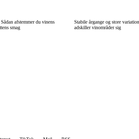
r: Sådan afstemmer du vinens
Stabile årgange og store variatio
ettens smag
adskiller vinområder sig