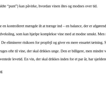
dte “punt”) kan påvirke, hvordan vinen iltes og modnes over tid.
e en kontrolleret mængde ilt at trænge ind – en balance, der er afgørend
iltudveksling, som kan hjælpe komplekse vine med at modne smukt. Men
. De eliminerer risikoen for propfejl og giver en mere ensartet tætning
es ofte til vine, der skal drikkes unge. Den er billigere, men mindre ve
entede levetid. En vin, der skal drikkes inden for et par år, har sjælde
ng