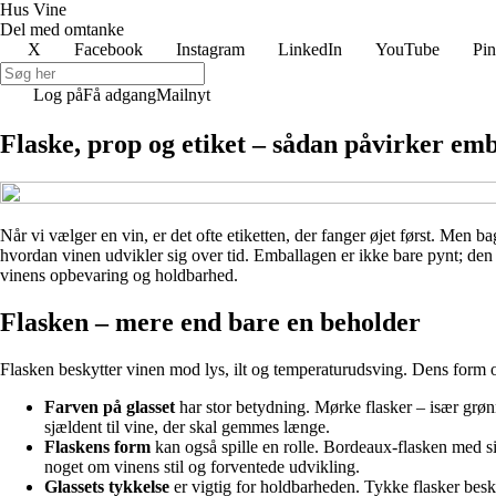
Hus Vine
Del med omtanke
X
Facebook
Instagram
LinkedIn
YouTube
Pin
Log på
Få adgang
Mailnyt
Flaske, prop og etiket – sådan påvirker em
Når vi vælger en vin, er det ofte etiketten, der fanger øjet først. Men 
hvordan vinen udvikler sig over tid. Emballagen er ikke bare pynt; den 
vinens opbevaring og holdbarhed.
Flasken – mere end bare en beholder
Flasken beskytter vinen mod lys, ilt og temperaturudsving. Dens form og 
Farven på glasset
har stor betydning. Mørke flasker – især grø
sjældent til vine, der skal gemmes længe.
Flaskens form
kan også spille en rolle. Bordeaux-flasken med si
noget om vinens stil og forventede udvikling.
Glassets tykkelse
er vigtig for holdbarheden. Tykke flasker besk