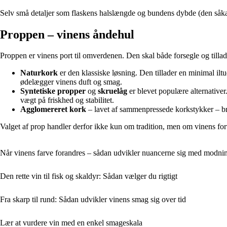
Selv små detaljer som flaskens halslængde og bundens dybde (den såkal
Proppen – vinens åndehul
Proppen er vinens port til omverdenen. Den skal både forsegle og tillad
Naturkork
er den klassiske løsning. Den tillader en minimal 
ødelægger vinens duft og smag.
Syntetiske propper
og
skruelåg
er blevet populære alternativer
vægt på friskhed og stabilitet.
Agglomereret kork
– lavet af sammenpressede korkstykker – brug
Valget af prop handler derfor ikke kun om tradition, men om vinens forv
Når vinens farve forandres – sådan udvikler nuancerne sig med modni
Den rette vin til fisk og skaldyr: Sådan vælger du rigtigt
Fra skarp til rund: Sådan udvikler vinens smag sig over tid
Lær at vurdere vin med en enkel smageskala