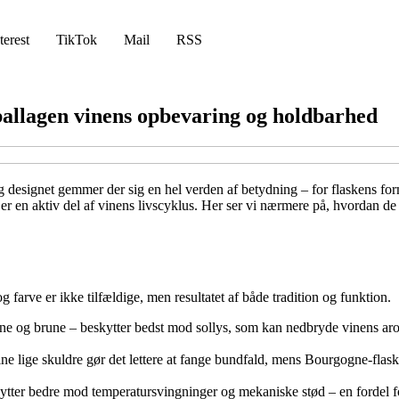
terest
TikTok
Mail
RSS
ballagen vinens opbevaring og holdbarhed
bag designet gemmer der sig en hel verden af betydning – for flaskens fo
er en aktiv del af vinens livscyklus. Her ser vi nærmere på, hvordan de 
farve er ikke tilfældige, men resultatet af både tradition og funktion.
nne og brune – beskytter bedst mod sollys, som kan nedbryde vinens aro
ne lige skuldre gør det lettere at fange bundfald, mens Bourgogne-flask
ytter bedre mod temperatursvingninger og mekaniske stød – en fordel for