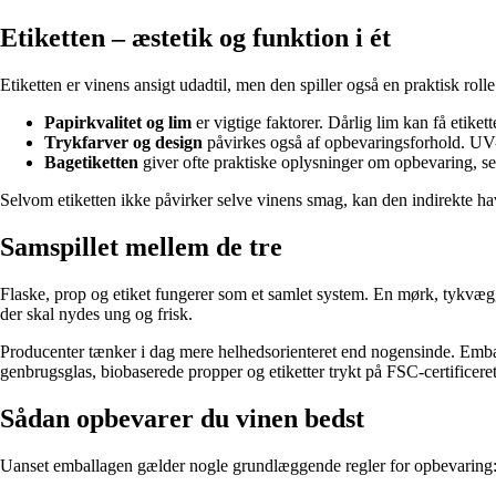
Etiketten – æstetik og funktion i ét
Etiketten er vinens ansigt udadtil, men den spiller også en praktisk rol
Papirkvalitet og lim
er vigtige faktorer. Dårlig lim kan få etikett
Trykfarver og design
påvirkes også af opbevaringsforhold. UV-ly
Bagetiketten
giver ofte praktiske oplysninger om opbevaring, s
Selvom etiketten ikke påvirker selve vinens smag, kan den indirekte h
Samspillet mellem de tre
Flaske, prop og etiket fungerer som et samlet system. En mørk, tykvægget
der skal nydes ung og frisk.
Producenter tænker i dag mere helhedsorienteret end nogensinde. Embal
genbrugsglas, biobaserede propper og etiketter trykt på FSC-certificeret
Sådan opbevarer du vinen bedst
Uanset emballagen gælder nogle grundlæggende regler for opbevaring