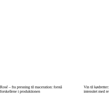
Rosé – fra presning til maceration: forstå
Vin til kødrette
forskellene i produktionen
intensitet med r