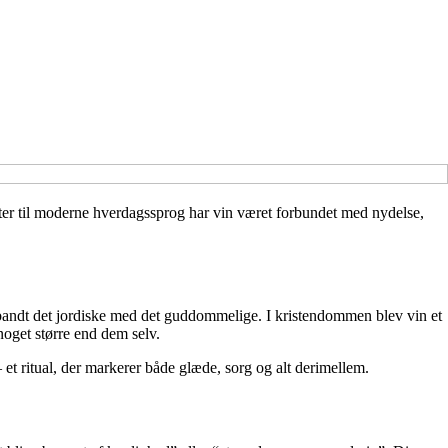
 myter til moderne hverdagssprog har vin været forbundet med nydelse,
orbandt det jordiske med det guddommelige. I kristendommen blev vin et
noget større end dem selv.
– et ritual, der markerer både glæde, sorg og alt derimellem.