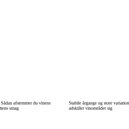
r: Sådan afstemmer du vinens
Stabile årgange og store variatio
ettens smag
adskiller vinområder sig