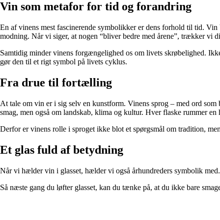
Vin som metafor for tid og forandring
En af vinens mest fascinerende symbolikker er dens forhold til tid. Vin 
modning. Når vi siger, at nogen “bliver bedre med årene”, trækker vi di
Samtidig minder vinens forgængelighed os om livets skrøbelighed. Ikke
gør den til et rigt symbol på livets cyklus.
Fra drue til fortælling
At tale om vin er i sig selv en kunstform. Vinens sprog – med ord som b
smag, men også om landskab, klima og kultur. Hver flaske rummer en hist
Derfor er vinens rolle i sproget ikke blot et spørgsmål om tradition, me
Et glas fuld af betydning
Når vi hælder vin i glasset, hælder vi også århundreders symbolik med. V
Så næste gang du løfter glasset, kan du tænke på, at du ikke bare smager