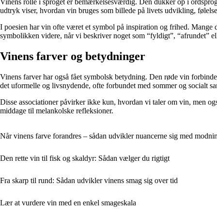
Vinens rolle i sproget er bemærkelsesværdig. Den dukker op i ordsprog, t
udtryk viser, hvordan vin bruges som billede på livets udvikling, følelse
I poesien har vin ofte været et symbol på inspiration og frihed. Mange
symbolikken videre, når vi beskriver noget som “fyldigt”, “afrundet” e
Vinens farver og betydninger
Vinens farver har også fået symbolsk betydning. Den røde vin forbindes
det uformelle og livsnydende, ofte forbundet med sommer og socialt s
Disse associationer påvirker ikke kun, hvordan vi taler om vin, men ogs
middage til melankolske refleksioner.
Når vinens farve forandres – sådan udvikler nuancerne sig med modni
Den rette vin til fisk og skaldyr: Sådan vælger du rigtigt
Fra skarp til rund: Sådan udvikler vinens smag sig over tid
Lær at vurdere vin med en enkel smageskala