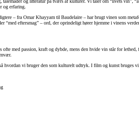
alemåder og litteratur på tværs af kulturer. Vi taler om “livets vin”, “
r og erfaring.
 digtere – fra Omar Khayyam til Baudelaire – har brugt vinen som metaf
ller “med eftersmag” – ord, der oprindeligt hører hjemme i vinens verd
 ofte med passion, kraft og dybde, mens den hvide vin står for lethed,
amvær.
å hvordan vi bruger den som kulturelt udtryk. I film og kunst bruges vi
ng