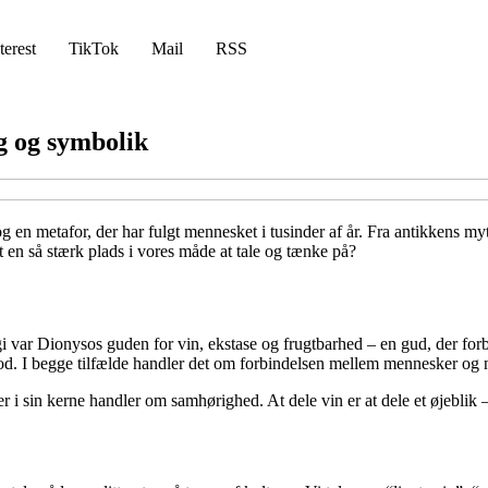
terest
TikTok
Mail
RSS
og og symbolik
v og en metafor, der har fulgt mennesket i tusinder af år. Fra antikkens
 en så stærk plads i vores måde at tale og tænke på?
ogi var Dionysos guden for vin, ekstase og frugtbarhed – en gud, der f
lod. I begge tilfælde handler det om forbindelsen mellem mennesker og 
der i sin kerne handler om samhørighed. At dele vin er at dele et øjeblik 