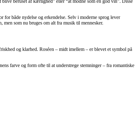
at blive beruset af kærlighed” eller “at modne som en god vin”. Disse
or for både nydelse og erkendelse. Selv i moderne sprog lever
en, men som nu bruges om alt fra musik til mennesker.
 friskhed og klarhed. Roséen – midt imellem – er blevet et symbol på
nens farve og form ofte til at understrege stemninger – fra romantiske