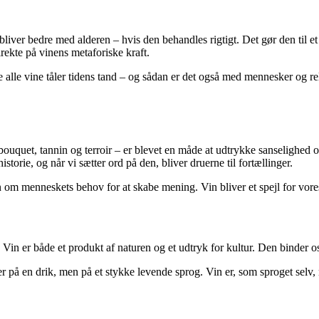
bliver bedre med alderen – hvis den behandles rigtigt. Det gør den til e
rekte på vinens metaforiske kraft.
 alle vine tåler tidens tand – og sådan er det også med mennesker og 
ouquet, tannin og terroir – er blevet en måde at udtrykke sanselighed o
orie, og når vi sætter ord på den, bliver druerne til fortællinger.
n om menneskets behov for at skabe mening. Vin bliver et spejl for vores
in er både et produkt af naturen og et udtryk for kultur. Den binder os s
 på en drik, men på et stykke levende sprog. Vin er, som sproget selv, no