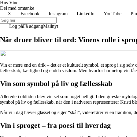
Hus Vine
Del med omtanke
X
Facebook
Instagram
LinkedIn
YouTube
Pin
Log på
Få adgang
Mailnyt
Når druer bliver til ord: Vinens rolle i spr
Vin er mere end en drik – det er et kulturelt symbol, et sprog i sig sel
fællesskab, kærlighed og endda visdom. Men hvorfor har netop vin fået
Vin som symbol på liv og fællesskab
Allerede i oldtiden blev vin set som noget helligt. I den græske mytol
symbol på liv og fællesskab, når den i nadveren repræsenterer Kristi b
Når vi i dag hæver glasset og siger “skål”, viderefører vi en tradition, 
Vin i sproget – fra poesi til hverdag